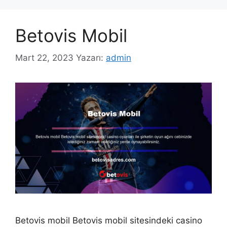
Betovis Mobil
Mart 22, 2023
Yazarı:
admin
Betovis mobil Betovis mobil sitesindeki casino