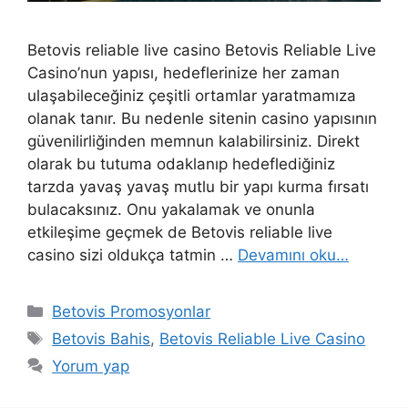
Betovis reliable live casino Betovis Reliable Live
Casino’nun yapısı, hedeflerinize her zaman
ulaşabileceğiniz çeşitli ortamlar yaratmamıza
olanak tanır. Bu nedenle sitenin casino yapısının
güvenilirliğinden memnun kalabilirsiniz. Direkt
olarak bu tutuma odaklanıp hedeflediğiniz
tarzda yavaş yavaş mutlu bir yapı kurma fırsatı
bulacaksınız. Onu yakalamak ve onunla
etkileşime geçmek de Betovis reliable live
casino sizi oldukça tatmin …
Devamını oku…
Kategoriler
Betovis Promosyonlar
Etiketler
Betovis Bahis
,
Betovis Reliable Live Casino
Yorum yap