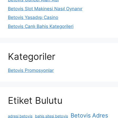
Betovis Slot Makinesi Nasıl Oynanır
Betovis Yasadışı Casino
Betovis Canlı Bahis Kategorileri
Kategoriler
Betovis Promosyonlar
Etiket Bulutu
Betovis Adres
adresi betovis
bahis sitesi betovis