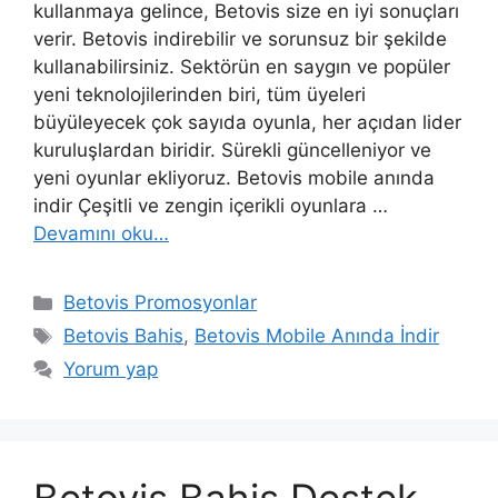
kullanmaya gelince, Betovis size en iyi sonuçları
verir. Betovis indirebilir ve sorunsuz bir şekilde
kullanabilirsiniz. Sektörün en saygın ve popüler
yeni teknolojilerinden biri, tüm üyeleri
büyüleyecek çok sayıda oyunla, her açıdan lider
kuruluşlardan biridir. Sürekli güncelleniyor ve
yeni oyunlar ekliyoruz. Betovis mobile anında
indir Çeşitli ve zengin içerikli oyunlara …
Devamını oku…
Kategoriler
Betovis Promosyonlar
Etiketler
Betovis Bahis
,
Betovis Mobile Anında İndir
Yorum yap