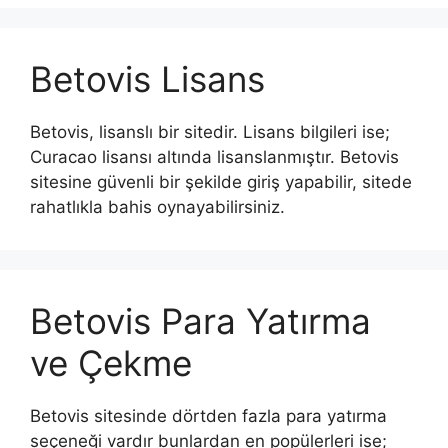
Betovis Lisans
Betovis, lisanslı bir sitedir. Lisans bilgileri ise;
Curacao lisansı altında lisanslanmıştır. Betovis
sitesine güvenli bir şekilde giriş yapabilir, sitede
rahatlıkla bahis oynayabilirsiniz.
Betovis Para Yatırma
ve Çekme
Betovis sitesinde dörtden fazla para yatırma
seçeneği vardır bunlardan en popülerleri ise;