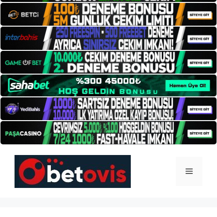
İçeriğe
atla
Menü