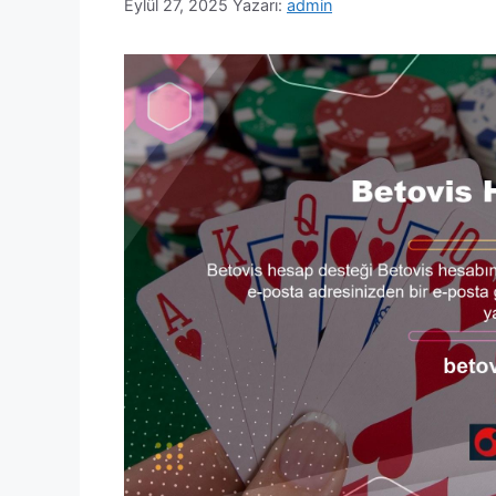
Eylül 27, 2025
Yazarı:
admin