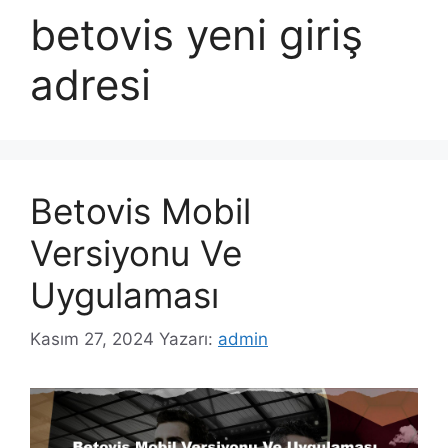
betovis yeni giriş
adresi
Betovis Mobil
Versiyonu Ve
Uygulaması
Kasım 27, 2024
Yazarı:
admin