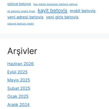
güncel betovis
hoş geldin bonusları betovis geliyor
kayit betovis
mobil betovis
i̇lk betovis üyelik fiyatı
yeni adresi betovis
yeni giris betovis
şikayet betovis mobil
Arşivler
Haziran 2026
Eylül 2025
Mayıs 2025
Şubat 2025
Ocak 2025
Aralık 2024