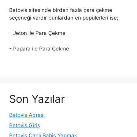
Betovis sitesinde birden fazla para çekme
seçeneği vardır bunlardan en popülerleri ise;
- Jeton ile Para Çekme
- Papara ile Para Çekme
Son Yazılar
Betovis Adresi
Betovis Giriş
Betovis Canlı Bahis Yapmak