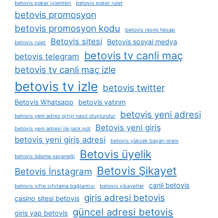
betovis poker i̇şlemleri
betovis poker rulet
betovis promosyon
betovis promosyon kodu
betovis resmi hesap
Betovis sitesi
Betovis sosyal medya
betovis rulet
betovis tv canli maç
betovis telegram
betovis tv canli maç izle
betovis tv izle
betovis twitter
Betovis Whatsapp
betovis yatırım
betovis yeni adresi
betovis yeni adres girişi nasıl oluşturulur
Betovis yeni giriş
betovis yeni adresi i̇le jack pot
betovis yeni giriş adresi
betovis yüksek başarı oranı
Betovis üyelik
betovis ödeme seçeneği
Betovis Şikayet
Betovis İnstagram
canli betovis
betovis şifre sıfırlama bağlantısı
betovis şikayetler
giris adresi betovis
casino sitesi betovis
güncel adresi betovis
giris yap betovis