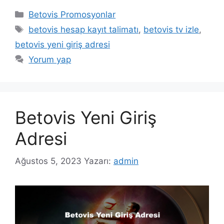
Kategoriler
Betovis Promosyonlar
Etiketler
betovis hesap kayıt talimatı
,
betovis tv izle
,
betovis yeni giriş adresi
Yorum yap
Betovis Yeni Giriş
Adresi
Ağustos 5, 2023
Yazarı:
admin