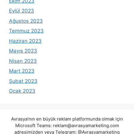
Ekim 2023
Eylül 2023
Ağustos 2023
Temmuz 2023
Haziran 2023
Mayıs 2023
Nisan 2023
Mart 2023
Şubat 2023
Ocak 2023
Avrasya'nın en büyük reklam platformunda olmak için
Microsoft Teams:
reklam@avrasyamarketing.com
adresimizden veya Telegram: @Avrasyamarketing