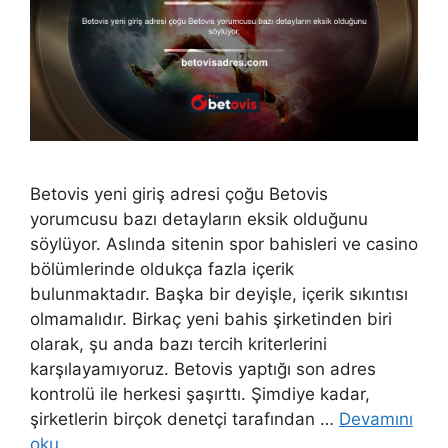
Betovis yeni giriş adresi çoğu Betovis
yorumcusu bazı detayların eksik olduğunu
söylüyor. Aslında sitenin spor bahisleri ve casino
bölümlerinde oldukça fazla içerik
bulunmaktadır. Başka bir deyişle, içerik sıkıntısı
olmamalıdır. Birkaç yeni bahis şirketinden biri
olarak, şu anda bazı tercih kriterlerini
karşılayamıyoruz. Betovis yaptığı son adres
kontrolü ile herkesi şaşırttı. Şimdiye kadar,
şirketlerin birçok denetçi tarafından …
Devamını
oku…