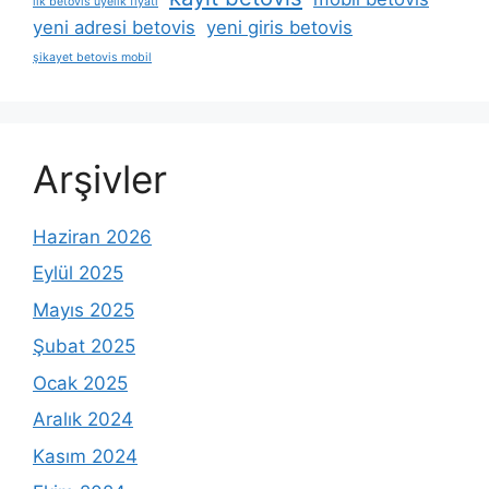
i̇lk betovis üyelik fiyatı
yeni adresi betovis
yeni giris betovis
şikayet betovis mobil
Arşivler
Haziran 2026
Eylül 2025
Mayıs 2025
Şubat 2025
Ocak 2025
Aralık 2024
Kasım 2024