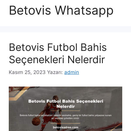
Betovis Whatsapp
Betovis Futbol Bahis
Seçenekleri Nelerdir
Kasım 25, 2023
Yazarı:
admin