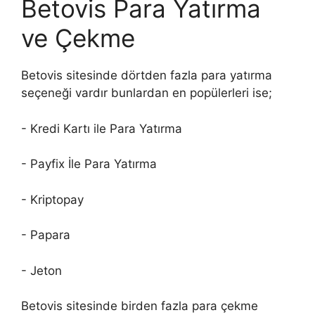
Betovis Para Yatırma
ve Çekme
Betovis sitesinde dörtden fazla para yatırma
seçeneği vardır bunlardan en popülerleri ise;
- Kredi Kartı ile Para Yatırma
- Payfix İle Para Yatırma
- Kriptopay
- Papara
- Jeton
Betovis sitesinde birden fazla para çekme