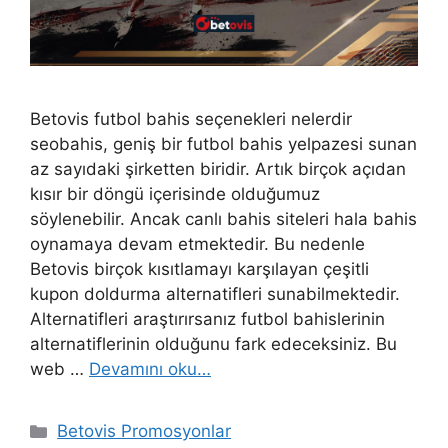
Betovis futbol bahis seçenekleri nelerdir
seobahis, geniş bir futbol bahis yelpazesi sunan
az sayıdaki şirketten biridir. Artık birçok açıdan
kısır bir döngü içerisinde olduğumuz
söylenebilir. Ancak canlı bahis siteleri hala bahis
oynamaya devam etmektedir. Bu nedenle
Betovis birçok kısıtlamayı karşılayan çeşitli
kupon doldurma alternatifleri sunabilmektedir.
Alternatifleri araştırırsanız futbol bahislerinin
alternatiflerinin olduğunu fark edeceksiniz. Bu
web …
Devamını oku…
Kategoriler
Betovis Promosyonlar