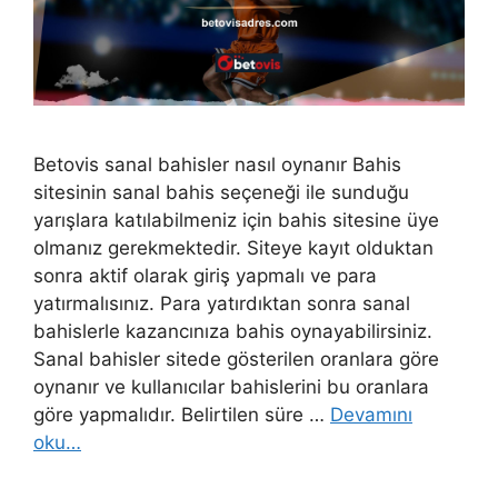
Betovis sanal bahisler nasıl oynanır Bahis
sitesinin sanal bahis seçeneği ile sunduğu
yarışlara katılabilmeniz için bahis sitesine üye
olmanız gerekmektedir. Siteye kayıt olduktan
sonra aktif olarak giriş yapmalı ve para
yatırmalısınız. Para yatırdıktan sonra sanal
bahislerle kazancınıza bahis oynayabilirsiniz.
Sanal bahisler sitede gösterilen oranlara göre
oynanır ve kullanıcılar bahislerini bu oranlara
göre yapmalıdır. Belirtilen süre …
Devamını
oku…