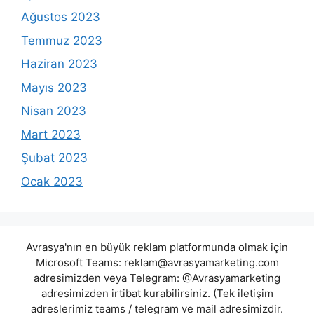
Ağustos 2023
Temmuz 2023
Haziran 2023
Mayıs 2023
Nisan 2023
Mart 2023
Şubat 2023
Ocak 2023
Avrasya'nın en büyük reklam platformunda olmak için
Microsoft Teams:
reklam@avrasyamarketing.com
adresimizden veya Telegram: @Avrasyamarketing
adresimizden irtibat kurabilirsiniz. (Tek iletişim
adreslerimiz teams / telegram ve mail adresimizdir.