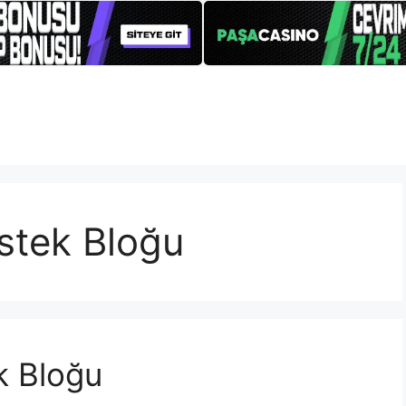
stek Bloğu
k Bloğu