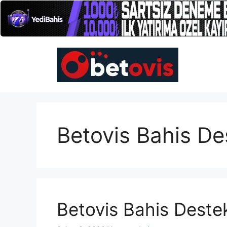
İçeriğe
atla
Betovis Bahis De
Betovis Bahis Deste