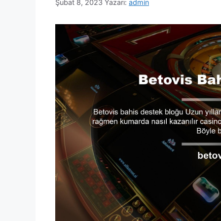
Şubat 8, 2023
Yazarı:
admin