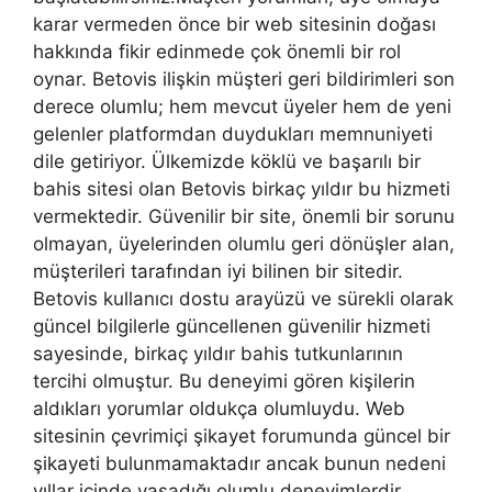
karar vermeden önce bir web sitesinin doğası
hakkında fikir edinmede çok önemli bir rol
oynar. Betovis ilişkin müşteri geri bildirimleri son
derece olumlu; hem mevcut üyeler hem de yeni
gelenler platformdan duydukları memnuniyeti
dile getiriyor. Ülkemizde köklü ve başarılı bir
bahis sitesi olan Betovis birkaç yıldır bu hizmeti
vermektedir. Güvenilir bir site, önemli bir sorunu
olmayan, üyelerinden olumlu geri dönüşler alan,
müşterileri tarafından iyi bilinen bir sitedir.
Betovis kullanıcı dostu arayüzü ve sürekli olarak
güncel bilgilerle güncellenen güvenilir hizmeti
sayesinde, birkaç yıldır bahis tutkunlarının
tercihi olmuştur. Bu deneyimi gören kişilerin
aldıkları yorumlar oldukça olumluydu. Web
sitesinin çevrimiçi şikayet forumunda güncel bir
şikayeti bulunmamaktadır ancak bunun nedeni
yıllar içinde yaşadığı olumlu deneyimlerdir.