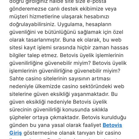
doğru girdiğiniz halde site size e-posta
gönderemezse canlı destek ekibimize veya
müşteri hizmetlerine ulaşarak hesabınızı
doğrulayabilirsiniz. Uygulama, hesapların
güvenliğini ve bütünlüğünü sağlamak için özel
olarak tasarlanmıştır. Buna ek olarak, bu web
sitesi kayıt işlemi sırasında hiçbir zaman hassas
bilgiler talep etmez. Betovis üyelik işlemlerinin
güvenilirliğine güvenebilir miyim? Betovis üyelik
işlemlerinin güvenilirliğine güvenebilir miyim?
Sahte casino sitelerinin sayısının artması
nedeniyle ülkemizde casino sektöründeki web
sitelerine güven eksikliği yaşanmaktadır. Bu
güven eksikliği nedeniyle Betovis üyelik
sürecinin güvenilirliği konusunda sıklıkla
şüpheler ortaya çıkmaktadır. Betovis kurulduğu
günden bu yana yasal olarak faaliyet
Betovis
Giriş
göstermesine olanak tanıyan bir casino