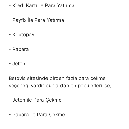
- Kredi Kartı ile Para Yatırma
- Payfix İle Para Yatırma
- Kriptopay
- Papara
- Jeton
Betovis sitesinde birden fazla para çekme
seçeneği vardır bunlardan en popülerleri ise;
- Jeton ile Para Çekme
- Papara ile Para Çekme