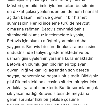
Müşteri geri bildirimleriyle öne çıkan bu sitenin
en dikkat çekici yönlerinden biri de hem finansal
açıdan başarılı hem de güvenilir bir hizmet
sunmasıdır. Her iki inceleme türü de mevcut
olmasına rağmen, Betovis çevrimiçi bahis
sitesindeki olumsuz incelemelere kıyasla,
Betovis için olumlu müşteri yorumları daha
yaygındır. Betovis bir süredir uluslararası casino
endüstrisinde faaliyet göstermektedir ve bu
uzmanlığını üyelerinin yararına kullanmaktadır.
Betovis en olumlu geri bildirimleri toplayan,
güvenilirliği ve karlılığı açısından son derece
saygın, benzersiz ve başarılı bir sitedir. Bildiğiniz
gibi ülkemizdeki bazı casino siteleri bireyler için
zorluklar yaratabilmektedir. Bu tür sorunların çok
sık yaşanmadığı Betovis sitesinde meydana
gelen sorunlar hızlı bir şekilde çözüme