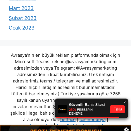
Mart 2023
Şubat 2023
Ocak 2023
Avrasya'nın en büyük reklam platformunda olmak için
Microsoft Teams:
reklam@avrasyamarketing.com
adresimizden veya Telegram: @Avrasyamarketing
adresimizden irtibat kurabilirsiniz. (Tek iletişim
adreslerimiz teams / telegram ve mail adresimizdir.
Harici hiçbir iletişim adresimiz bulunmamaktadır.
Lütfen itibar etmeyiniz.) Türkiye yasalarına göre 7258
sayılı kanun uyarınca yasa dışı bahis oynamanın
cezaları mevcuttur. Şu an bulunduğunuz site hiç bir
şekilde illegal bahis oyunları oynatmıyor ve oynamaya
aracı olmuyordur.
betface
|
casinodünya
|
royalgardenbet
|
favoribahis
|
betsalvador
|
×