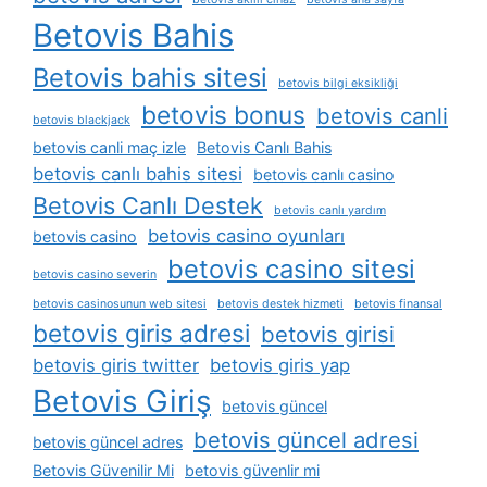
Betovis Bahis
Betovis bahis sitesi
betovis bilgi eksikliği
betovis bonus
betovis canli
betovis blackjack
betovis canli maç izle
Betovis Canlı Bahis
betovis canlı bahis sitesi
betovis canlı casino
Betovis Canlı Destek
betovis canlı yardım
betovis casino oyunları
betovis casino
betovis casino sitesi
betovis casino severin
betovis casinosunun web sitesi
betovis destek hizmeti
betovis finansal
betovis giris adresi
betovis girisi
betovis giris twitter
betovis giris yap
Betovis Giriş
betovis güncel
betovis güncel adresi
betovis güncel adres
Betovis Güvenilir Mi
betovis güvenlir mi