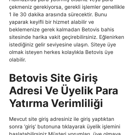
çekmeniz gerekiyorsa, gerekli işlemler genellikle
1 ile 30 dakika arasında sürecektir. Bunu
yaparak keyifli bir hizmet alabilir ve
beklemenize gerek kalmadan Betovis bahis
sitesinde harika vakit geçirebilirsiniz. Eğlenirken
istediğiniz gelir seviyesine ulaşın. Siteye üye
olmak isteyen herkes kolaylıkla Betovis üye
olabilir.
Betovis Site Giriş
Adresi Ve Üyelik Para
Yatırma Verimliliği
Mevcut site giriş adresiniz ile giriş yaptıktan
sonra ‘giriş’ butonuna tıklayarak üyelik işlemini
başlatabilirsiniz.Müşteri yorumları, üye olmaya