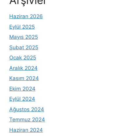
Arşivler
Haziran 2026
Eylül 2025
Mayıs 2025
Şubat 2025
Ocak 2025
Aralık 2024
Kasım 2024
Ekim 2024
Eylül 2024
Ağustos 2024
Temmuz 2024
Haziran 2024