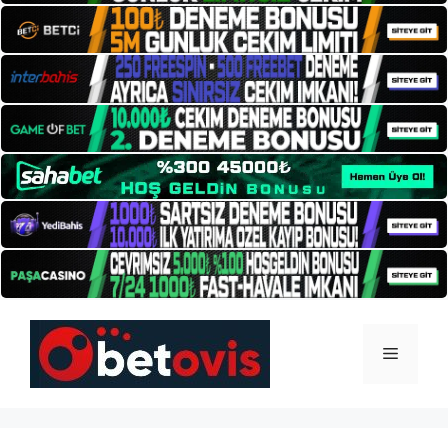
İçeriğe
atla
Menü