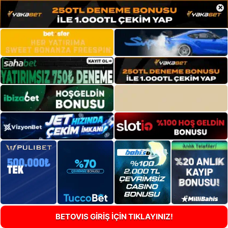
×
BETOVIS GİRİŞ İÇİN TIKLAYINIZ!