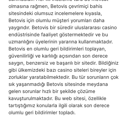
olmasına rağmen, Betovis çevrimiçi bahis
sitesindeki olumsuz incelemelere kıyasla,
Betovis için olumlu müşteri yorumları daha
yaygındır. Betovis bir süredir uluslararası casino
endüstrisinde faaliyet göstermektedir ve bu
uzmanlığını üyelerinin yararına kullanmaktadır.
Betovis en olumlu geri bildirimleri toplayan,
güvenilirliği ve karlılığı açısından son derece
saygın, benzersiz ve başarılı bir sitedir. Bildiğiniz
gibi ülkemizdeki bazı casino siteleri bireyler için
zorluklar yaratabilmektedir. Bu tür sorunların çok
sık yaşanmadığı Betovis sitesinde meydana
gelen sorunlar hızlı bir şekilde çözüme
kavuşturulmaktadır. Bu web sitesi, özellikle
tartıştığımız konularla ilgili olarak son derece
olumlu geri bildirimler topladı.