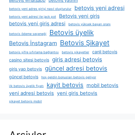
Betovis Whatsapp
betovis yatırım
betovis yeni adresi
betovis yeni adres girişi nasıl oluşturulur
Betovis yeni giriş
betovis yeni adresi i̇le jack pot
betovis yeni giriş adresi
betovis yüksek başarı oranı
Betovis üyelik
betovis ödeme seçeneği
Betovis Şikayet
Betovis İnstagram
canli betovis
betovis şifre sıfırlama bağlantısı
betovis şikayetler
giris adresi betovis
casino sitesi betovis
güncel adresi betovis
giris yap betovis
güncel betovis
hoş geldin bonusları betovis geliyor
kayit betovis
mobil betovis
i̇lk betovis üyelik fiyatı
yeni adresi betovis
yeni giris betovis
şikayet betovis mobil