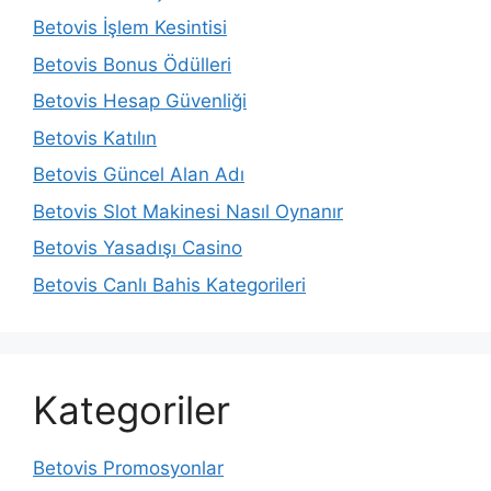
Betovis İşlem Kesintisi
Betovis Bonus Ödülleri
Betovis Hesap Güvenliği
Betovis Katılın
Betovis Güncel Alan Adı
Betovis Slot Makinesi Nasıl Oynanır
Betovis Yasadışı Casino
Betovis Canlı Bahis Kategorileri
Kategoriler
Betovis Promosyonlar