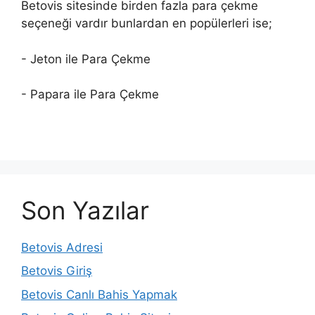
Betovis sitesinde birden fazla para çekme
seçeneği vardır bunlardan en popülerleri ise;
- Jeton ile Para Çekme
- Papara ile Para Çekme
Son Yazılar
Betovis Adresi
Betovis Giriş
Betovis Canlı Bahis Yapmak