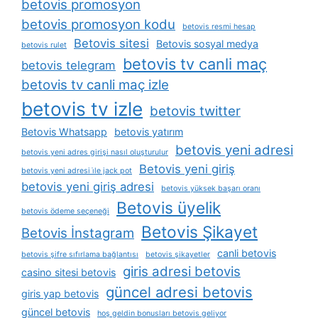
betovis promosyon
betovis promosyon kodu
betovis resmi hesap
Betovis sitesi
Betovis sosyal medya
betovis rulet
betovis tv canli maç
betovis telegram
betovis tv canli maç izle
betovis tv izle
betovis twitter
Betovis Whatsapp
betovis yatırım
betovis yeni adresi
betovis yeni adres girişi nasıl oluşturulur
Betovis yeni giriş
betovis yeni adresi i̇le jack pot
betovis yeni giriş adresi
betovis yüksek başarı oranı
Betovis üyelik
betovis ödeme seçeneği
Betovis Şikayet
Betovis İnstagram
canli betovis
betovis şifre sıfırlama bağlantısı
betovis şikayetler
giris adresi betovis
casino sitesi betovis
güncel adresi betovis
giris yap betovis
güncel betovis
hoş geldin bonusları betovis geliyor