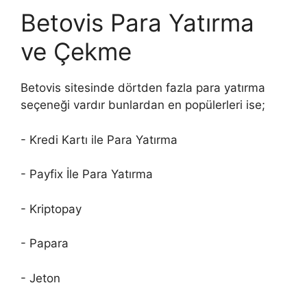
Betovis Para Yatırma
ve Çekme
Betovis sitesinde dörtden fazla para yatırma
seçeneği vardır bunlardan en popülerleri ise;
- Kredi Kartı ile Para Yatırma
- Payfix İle Para Yatırma
- Kriptopay
- Papara
- Jeton