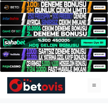
İçeriğe
atla
Menü