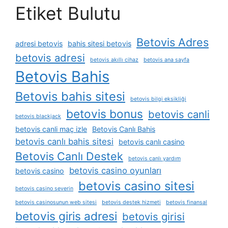
Etiket Bulutu
Betovis Adres
adresi betovis
bahis sitesi betovis
betovis adresi
betovis akıllı cihaz
betovis ana sayfa
Betovis Bahis
Betovis bahis sitesi
betovis bilgi eksikliği
betovis bonus
betovis canli
betovis blackjack
betovis canli maç izle
Betovis Canlı Bahis
betovis canlı bahis sitesi
betovis canlı casino
Betovis Canlı Destek
betovis canlı yardım
betovis casino oyunları
betovis casino
betovis casino sitesi
betovis casino severin
betovis casinosunun web sitesi
betovis destek hizmeti
betovis finansal
betovis giris adresi
betovis girisi