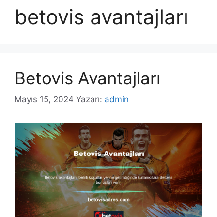
betovis avantajları
Betovis Avantajları
Mayıs 15, 2024
Yazarı:
admin