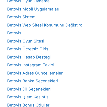
Betovis Oyun Oynama
Betovis Mobil Uygulamaları
Betovis Sistemi
Betovis Web Sitesi Konumunu Değiştirdi
Betovis
Betovis Oyun Sitesi
Betovis Ücretsiz Giriş
Betovis Hesap Desteği
Betovis İnstagram Takibi
Betovis Adres Güncellemeleri
Betovis Banka Seçenekleri
Betovis Dil Seçenekleri
Betovis İşlem Kesintisi
Betovis Bonus Ödülleri