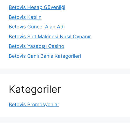
Betovis Hesap Güvenliği
Betovis Katılın
Betovis Güncel Alan Adı
Betovis Slot Makinesi Nasıl Oynanır
Betovis Yasadışı Casino
Betovis Canlı Bahis Kategorileri
Kategoriler
Betovis Promosyonlar