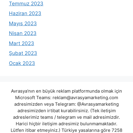
Temmuz 2023
Haziran 2023
Mayıs 2023
Nisan 2023
Mart 2023
Şubat 2023
Ocak 2023
Avrasya'nın en büyük reklam platformunda olmak için
Microsoft Teams:
reklam@avrasyamarketing.com
adresimizden veya Telegram: @Avrasyamarketing
adresimizden irtibat kurabilirsiniz. (Tek iletişim
adreslerimiz teams / telegram ve mail adresimizdir.
Harici hiçbir iletişim adresimiz bulunmamaktadır.
Lütfen itibar etmeyiniz.) Türkiye yasalarına göre 7258