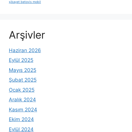
şikayet betovis mobil
Arşivler
Haziran 2026
Eylül 2025
Mayıs 2025
Şubat 2025
Ocak 2025
Aralık 2024
Kasım 2024
Ekim 2024
Eylül 2024