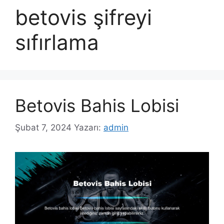
betovis şifreyi
sıfırlama
Betovis Bahis Lobisi
Şubat 7, 2024
Yazarı:
admin