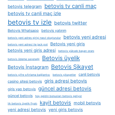
betovis tv canli maç
betovis telegram
betovis tv canli maç izle
betovis tv izle
betovis twitter
Betovis Whatsapp
betovis yatırım
betovis yeni adresi
betovis yeni adres girişi nasıl oluşturulur
Betovis yeni giriş
betovis yeni adresi i̇le jack pot
betovis yeni giriş adresi
betovis yüksek başarı oranı
Betovis üyelik
betovis ödeme seçeneği
Betovis Şikayet
Betovis İnstagram
canli betovis
betovis şifre sıfırlama bağlantısı
betovis şikayetler
giris adresi betovis
casino sitesi betovis
güncel adresi betovis
giris yap betovis
güncel betovis
hoş geldin bonusları betovis geliyor
kayit betovis
mobil betovis
i̇lk betovis üyelik fiyatı
yeni adresi betovis
yeni giris betovis