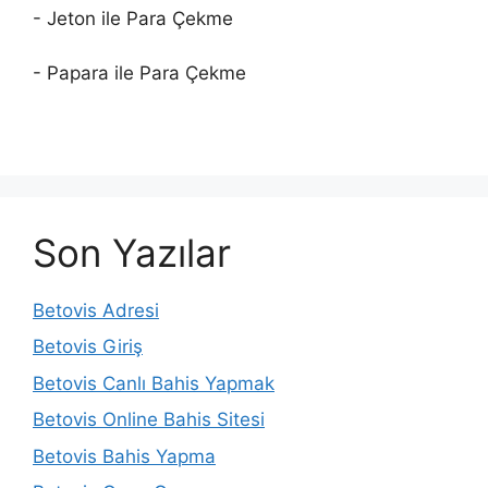
- Jeton ile Para Çekme
- Papara ile Para Çekme
Son Yazılar
Betovis Adresi
Betovis Giriş
Betovis Canlı Bahis Yapmak
Betovis Online Bahis Sitesi
Betovis Bahis Yapma