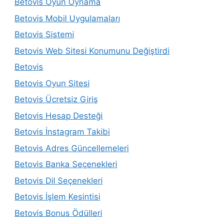
Betovis Oyun Oynama
Betovis Mobil Uygulamaları
Betovis Sistemi
Betovis Web Sitesi Konumunu Değiştirdi
Betovis
Betovis Oyun Sitesi
Betovis Ücretsiz Giriş
Betovis Hesap Desteği
Betovis İnstagram Takibi
Betovis Adres Güncellemeleri
Betovis Banka Seçenekleri
Betovis Dil Seçenekleri
Betovis İşlem Kesintisi
Betovis Bonus Ödülleri