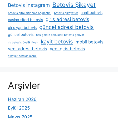
Betovis Şikayet
Betovis İnstagram
canli betovis
betovis şifre sıfırlama bağlantısı
betovis şikayetler
giris adresi betovis
casino sitesi betovis
güncel adresi betovis
giris yap betovis
güncel betovis
hoş geldin bonusları betovis geliyor
kayit betovis
mobil betovis
i̇lk betovis üyelik fiyatı
yeni adresi betovis
yeni giris betovis
şikayet betovis mobil
Arşivler
Haziran 2026
Eylül 2025
Mayıs 2025