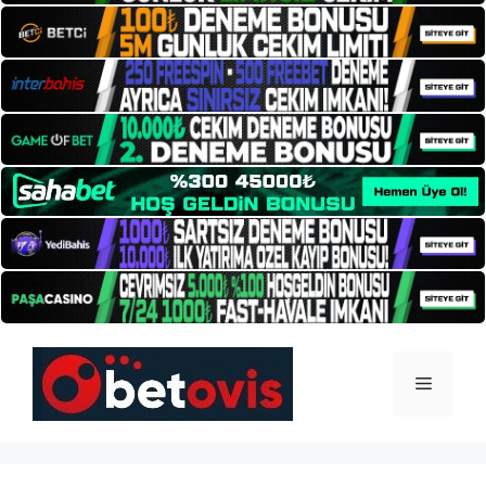
İçeriğe
atla
Menü