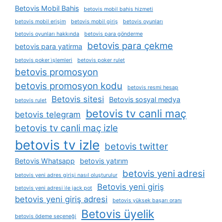
Betovis Mobil Bahis
betovis mobil bahis hizmeti
betovis mobil erişim
betovis mobil giriş
betovis oyunları
betovis oyunları hakkında
betovis para gönderme
betovis para çekme
betovis para yatirma
betovis poker i̇şlemleri
betovis poker rulet
betovis promosyon
betovis promosyon kodu
betovis resmi hesap
Betovis sitesi
Betovis sosyal medya
betovis rulet
betovis tv canli maç
betovis telegram
betovis tv canli maç izle
betovis tv izle
betovis twitter
Betovis Whatsapp
betovis yatırım
betovis yeni adresi
betovis yeni adres girişi nasıl oluşturulur
Betovis yeni giriş
betovis yeni adresi i̇le jack pot
betovis yeni giriş adresi
betovis yüksek başarı oranı
Betovis üyelik
betovis ödeme seçeneği