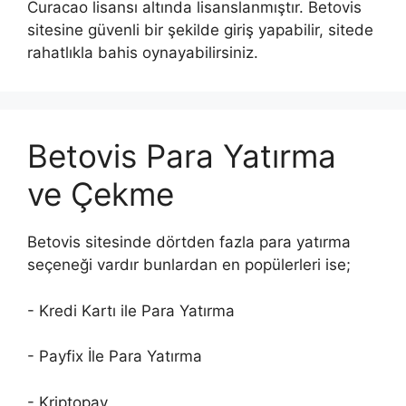
Curacao lisansı altında lisanslanmıştır. Betovis
sitesine güvenli bir şekilde giriş yapabilir, sitede
rahatlıkla bahis oynayabilirsiniz.
Betovis Para Yatırma
ve Çekme
Betovis sitesinde dörtden fazla para yatırma
seçeneği vardır bunlardan en popülerleri ise;
- Kredi Kartı ile Para Yatırma
- Payfix İle Para Yatırma
- Kriptopay