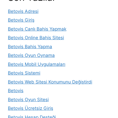
Betovis Adresi
Betovis Giriş
Betovis Canlı Bahis Yapmak
Betovis Online Bahis Sitesi
Betovis Bahis Yapma
Betovis Oyun Oynama
Betovis Mobil Uygulamaları
Betovis Sistemi
Betovis Web Sitesi Konumunu Değiştirdi
Betovis
Betovis Oyun Sitesi
Betovis Ücretsiz Giriş
Betovis Hesap Desteği