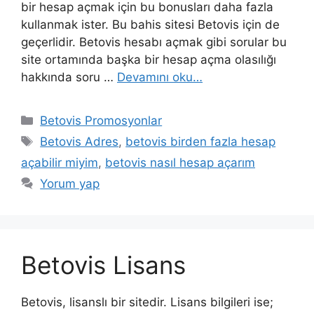
bir hesap açmak için bu bonusları daha fazla
kullanmak ister. Bu bahis sitesi Betovis için de
geçerlidir. Betovis hesabı açmak gibi sorular bu
site ortamında başka bir hesap açma olasılığı
hakkında soru …
Devamını oku…
Kategoriler
Betovis Promosyonlar
Etiketler
Betovis Adres
,
betovis birden fazla hesap
açabilir miyim
,
betovis nasıl hesap açarım
Yorum yap
Betovis Lisans
Betovis, lisanslı bir sitedir. Lisans bilgileri ise;