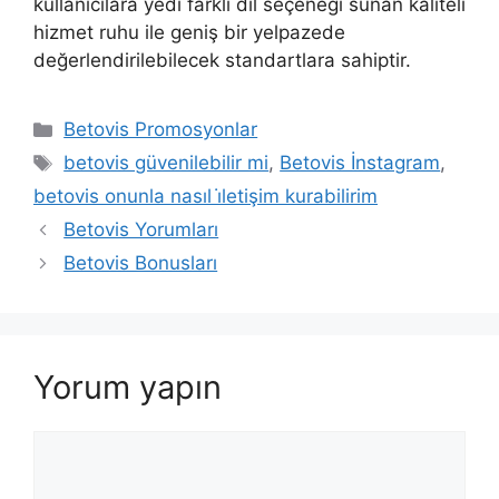
kullanıcılara yedi farklı dil seçeneği sunan kaliteli
hizmet ruhu ile geniş bir yelpazede
değerlendirilebilecek standartlara sahiptir.
Kategoriler
Betovis Promosyonlar
Etiketler
betovis güvenilebilir mi
,
Betovis İnstagram
,
betovis onunla nasıl i̇letişim kurabilirim
Betovis Yorumları
Betovis Bonusları
Yorum yapın
Yorum