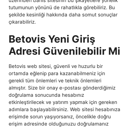
üzerinden bahis sitesinin bu şikayetlere yönelik
tutumunun yönünü de rahatlıkla görebiliriz. Bu
şekilde kesinliği hakkında daha somut sonuçlar
çıkarabiliriz.
Betovis Yeni Giriş
Adresi Güvenilebilir Mi
Betovis web sitesi, güvenli ve huzurlu bir
ortamda eğlenip para kazanabilmeniz için
gerekli tüm önlemleri ve teknik önlemleri
almıştır. Size bir onay e-postası gönderdiğimiz
doğrulama sonucunda hesabınız
etkinleştirilecek ve yatırım yapmak için gereken
adımlara başlayabilirsiniz. Web sitesi hesabınıza
erişimde sorun yaşıyorsanız, öncelikle doğru
erişim adresinde olduğunuzu doğrulamanız