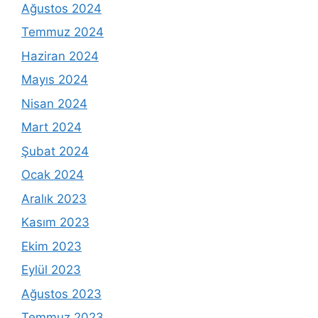
Ağustos 2024
Temmuz 2024
Haziran 2024
Mayıs 2024
Nisan 2024
Mart 2024
Şubat 2024
Ocak 2024
Aralık 2023
Kasım 2023
Ekim 2023
Eylül 2023
Ağustos 2023
Temmuz 2023