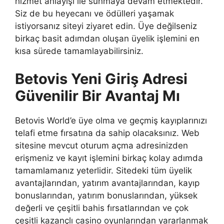
hizmet anlayışı ile sunmaya devam etmektedir.
Siz de bu heyecanı ve ödülleri yaşamak
istiyorsanız siteyi ziyaret edin. Üye değilseniz
birkaç basit adımdan oluşan üyelik işlemini en
kısa sürede tamamlayabilirsiniz.
Betovis Yeni Giriş Adresi
Güvenilir Bir Avantaj Mı
Betovis World’e üye olma ve geçmiş kayıplarınızı
telafi etme fırsatına da sahip olacaksınız. Web
sitesine mevcut oturum açma adresinizden
erişmeniz ve kayıt işlemini birkaç kolay adımda
tamamlamanız yeterlidir. Sitedeki tüm üyelik
avantajlarından, yatırım avantajlarından, kayıp
bonuslarından, yatırım bonuslarından, yüksek
değerli ve çeşitli bahis fırsatlarından ve çok
çeşitli kazançlı casino oyunlarından yararlanmak