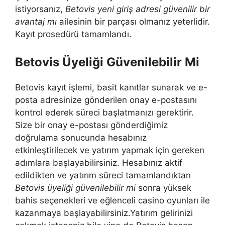
istiyorsanız,
Betovis yeni giriş adresi güvenilir bir
avantaj mı
ailesinin bir parçası olmanız yeterlidir.
Kayıt prosedürü tamamlandı.
Betovis Üyeliği Güvenilebilir Mi
Betovis kayıt işlemi, basit kanıtlar sunarak ve e-
posta adresinize gönderilen onay e-postasını
kontrol ederek süreci başlatmanızı gerektirir.
Size bir onay e-postası gönderdiğimiz
doğrulama sonucunda hesabınız
etkinleştirilecek ve yatırım yapmak için gereken
adımlara başlayabilirsiniz. Hesabınız aktif
edildikten ve yatırım süreci tamamlandıktan
Betovis üyeliği güvenilebilir mi
sonra yüksek
bahis seçenekleri ve eğlenceli casino oyunları ile
kazanmaya başlayabilirsiniz.Yatırım gelirinizi