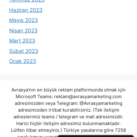
Haziran 2023
Mayıs 2023
Nisan 2023
Mart 2023
Şubat 2023
Ocak 2023
Avrasya'nın en büyük reklam platformunda olmak için
Microsoft Teams:
reklam@avrasyamarketing.com
adresimizden veya Telegram: @Avrasyamarketing
adresimizden irtibat kurabilirsiniz. (Tek iletişim
adreslerimiz teams / telegram ve mail adresimizdir.
Harici hiçbir iletişim adresimiz bulunmamaktadır.
Lütfen itibar etmeyiniz.) Türkiye yasalarına göre 7258
sayılı kanun uyarınca yasa dışı bahis oynamanın