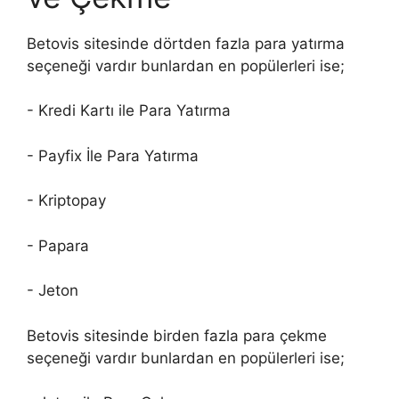
Betovis sitesinde dörtden fazla para yatırma
seçeneği vardır bunlardan en popülerleri ise;
- Kredi Kartı ile Para Yatırma
- Payfix İle Para Yatırma
- Kriptopay
- Papara
- Jeton
Betovis sitesinde birden fazla para çekme
seçeneği vardır bunlardan en popülerleri ise;