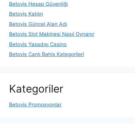
Betovis Hesap Güvenliği
Betovis Katılın
Betovis Güncel Alan Adı
Betovis Slot Makinesi Nasıl Oynanır
Betovis Yasadışı Casino
Betovis Canlı Bahis Kategorileri
Kategoriler
Betovis Promosyonlar