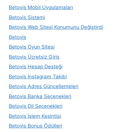
Betovis Mobil Uygulamaları
Betovis Sistemi
Betovis Web Sitesi Konumunu Değiştirdi
Betovis
Betovis Oyun Sitesi
Betovis Ücretsiz Giriş
Betovis Hesap Desteği
Betovis İnstagram Takibi
Betovis Adres Güncellemeleri
Betovis Banka Seçenekleri
Betovis Dil Seçenekleri
Betovis İşlem Kesintisi
Betovis Bonus Ödülleri