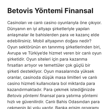
Betovis Yöntemi Finansal
Casinoları ve canlı casino oyunlarıyla öne çıkıyor.
Dünyanın en iyi altyapı şirketleriyle yapılan
anlaşmalar ile bahislerden para ve kazanç elde
edebilirsiniz. Mobil altyapının doğası nedir?
Oyun sektörünün en tanınmış şirketlerinden biri,
Avrupa ve Türkiye’de hizmet veren bir canlı oyun
şirketidir. Oyun siteleri için para kazanma
fırsatları artıyor ve temettüler çok güçlü bir
şirketi destekliyor. Oyun masalarında yüksek
oranlar, casinoda düşük masa limitleri ve canlı
casino hizmeti kullanıcılara bol miktarda para
kazandırmaktadır. Para çekmek istediğinizde
Betovis yöntemi finansal
para yatırma yöntemi
hızlı ve güvenilirdir. Canlı Bahis Odasından para
çekmenin iki yolu vardır. Banka erişim programı