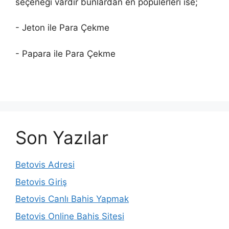
seçeneği vardır bunlardan en popülerleri ise;
- Jeton ile Para Çekme
- Papara ile Para Çekme
Son Yazılar
Betovis Adresi
Betovis Giriş
Betovis Canlı Bahis Yapmak
Betovis Online Bahis Sitesi