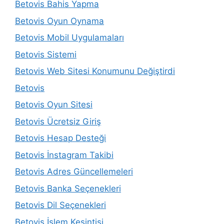
Betovis Bahis Yapma
Betovis Oyun Oynama
Betovis Mobil Uygulamaları
Betovis Sistemi
Betovis Web Sitesi Konumunu Değiştirdi
Betovis
Betovis Oyun Sitesi
Betovis Ücretsiz Giriş
Betovis Hesap Desteği
Betovis İnstagram Takibi
Betovis Adres Güncellemeleri
Betovis Banka Seçenekleri
Betovis Dil Seçenekleri
Betovis İşlem Kesintisi