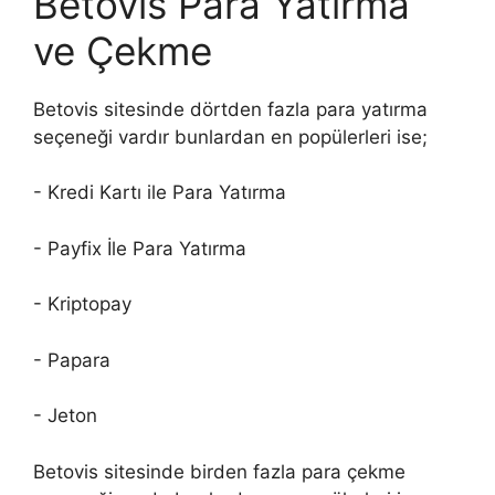
Betovis Para Yatırma
ve Çekme
Betovis sitesinde dörtden fazla para yatırma
seçeneği vardır bunlardan en popülerleri ise;
- Kredi Kartı ile Para Yatırma
- Payfix İle Para Yatırma
- Kriptopay
- Papara
- Jeton
Betovis sitesinde birden fazla para çekme