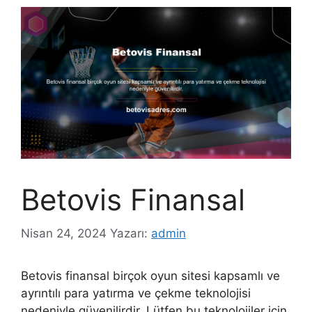
Betovis Finansal
Nisan 24, 2024
Yazarı:
admin
Betovis finansal birçok oyun sitesi kapsamlı ve
ayrıntılı para yatırma ve çekme teknolojisi
nedeniyle güvenilirdir. Lütfen bu teknolojiler için