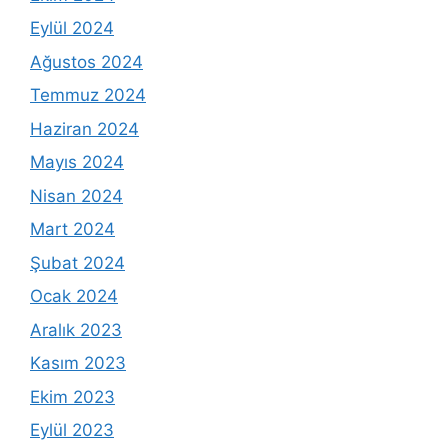
Eylül 2024
Ağustos 2024
Temmuz 2024
Haziran 2024
Mayıs 2024
Nisan 2024
Mart 2024
Şubat 2024
Ocak 2024
Aralık 2023
Kasım 2023
Ekim 2023
Eylül 2023