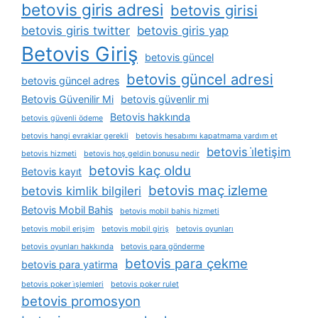
betovis giris adresi
betovis girisi
betovis giris twitter
betovis giris yap
Betovis Giriş
betovis güncel
betovis güncel adresi
betovis güncel adres
Betovis Güvenilir Mi
betovis güvenlir mi
Betovis hakkında
betovis güvenli ödeme
betovis hangi evraklar gerekli
betovis hesabımı kapatmama yardım et
betovis i̇letişim
betovis hizmeti
betovis hoş geldin bonusu nedir
betovis kaç oldu
Betovis kayıt
betovis maç izleme
betovis kimlik bilgileri
Betovis Mobil Bahis
betovis mobil bahis hizmeti
betovis mobil erişim
betovis mobil giriş
betovis oyunları
betovis oyunları hakkında
betovis para gönderme
betovis para çekme
betovis para yatirma
betovis poker i̇şlemleri
betovis poker rulet
betovis promosyon