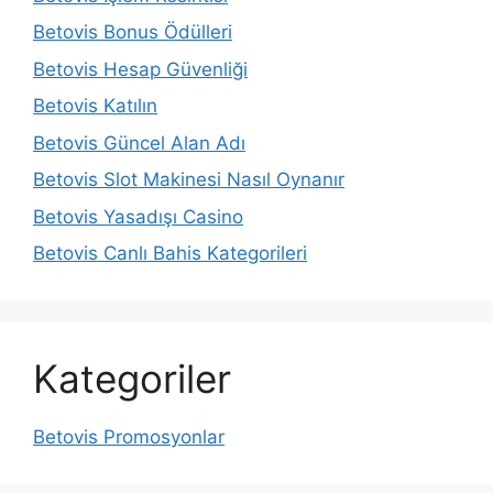
Betovis Bonus Ödülleri
Betovis Hesap Güvenliği
Betovis Katılın
Betovis Güncel Alan Adı
Betovis Slot Makinesi Nasıl Oynanır
Betovis Yasadışı Casino
Betovis Canlı Bahis Kategorileri
Kategoriler
Betovis Promosyonlar