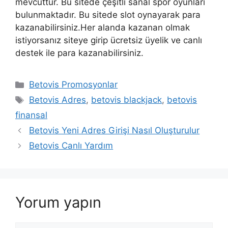
mevcuttur. Bu sitede çeşitli sanal spor oyunları
bulunmaktadır. Bu sitede slot oynayarak para
kazanabilirsiniz.Her alanda kazanan olmak
istiyorsanız siteye girip ücretsiz üyelik ve canlı
destek ile para kazanabilirsiniz.
Kategoriler
Betovis Promosyonlar
Etiketler
Betovis Adres
,
betovis blackjack
,
betovis
finansal
Betovis Yeni Adres Girişi Nasıl Oluşturulur
Betovis Canlı Yardım
Yorum yapın