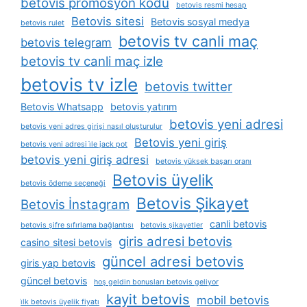
betovis promosyon kodu
betovis resmi hesap
Betovis sitesi
Betovis sosyal medya
betovis rulet
betovis tv canli maç
betovis telegram
betovis tv canli maç izle
betovis tv izle
betovis twitter
Betovis Whatsapp
betovis yatırım
betovis yeni adresi
betovis yeni adres girişi nasıl oluşturulur
Betovis yeni giriş
betovis yeni adresi i̇le jack pot
betovis yeni giriş adresi
betovis yüksek başarı oranı
Betovis üyelik
betovis ödeme seçeneği
Betovis Şikayet
Betovis İnstagram
canli betovis
betovis şifre sıfırlama bağlantısı
betovis şikayetler
giris adresi betovis
casino sitesi betovis
güncel adresi betovis
giris yap betovis
güncel betovis
hoş geldin bonusları betovis geliyor
kayit betovis
mobil betovis
i̇lk betovis üyelik fiyatı