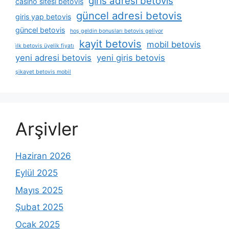
giris adresi betovis
casino sitesi betovis
güncel adresi betovis
giris yap betovis
güncel betovis
hoş geldin bonusları betovis geliyor
kayit betovis
mobil betovis
i̇lk betovis üyelik fiyatı
yeni adresi betovis
yeni giris betovis
şikayet betovis mobil
Arşivler
Haziran 2026
Eylül 2025
Mayıs 2025
Şubat 2025
Ocak 2025