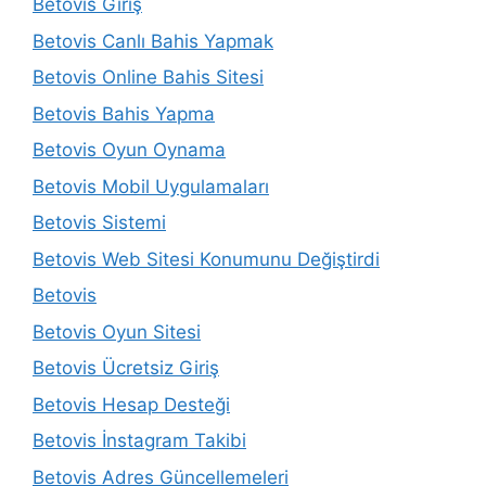
Betovis Giriş
Betovis Canlı Bahis Yapmak
Betovis Online Bahis Sitesi
Betovis Bahis Yapma
Betovis Oyun Oynama
Betovis Mobil Uygulamaları
Betovis Sistemi
Betovis Web Sitesi Konumunu Değiştirdi
Betovis
Betovis Oyun Sitesi
Betovis Ücretsiz Giriş
Betovis Hesap Desteği
Betovis İnstagram Takibi
Betovis Adres Güncellemeleri