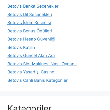
Betovis Banka Seçenekleri
Betovis Dil Seçenekleri
Betovis İşlem Kesintisi
Betovis Bonus Ödülleri
Betovis Hesap Güvenliği
Betovis Katılın
Betovis Güncel Alan Adı
Betovis Slot Makinesi Nasıl Oynanır
Betovis Yasadışı Casino
Betovis Canlı Bahis Kategorileri
Kategoriler