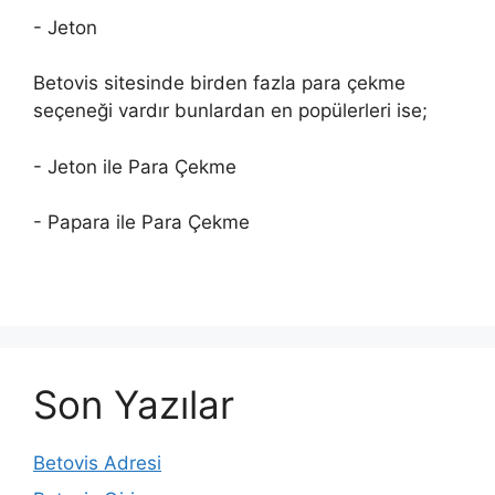
- Jeton
Betovis sitesinde birden fazla para çekme
seçeneği vardır bunlardan en popülerleri ise;
- Jeton ile Para Çekme
- Papara ile Para Çekme
Son Yazılar
Betovis Adresi