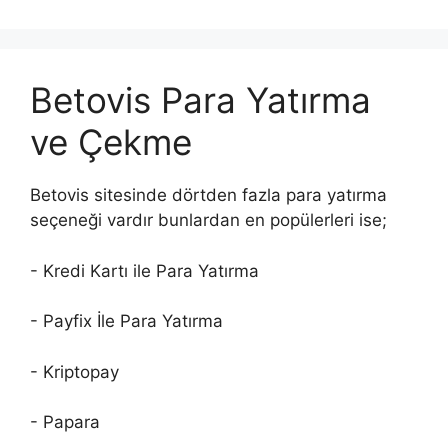
Betovis Para Yatırma
ve Çekme
Betovis sitesinde dörtden fazla para yatırma
seçeneği vardır bunlardan en popülerleri ise;
- Kredi Kartı ile Para Yatırma
- Payfix İle Para Yatırma
- Kriptopay
- Papara