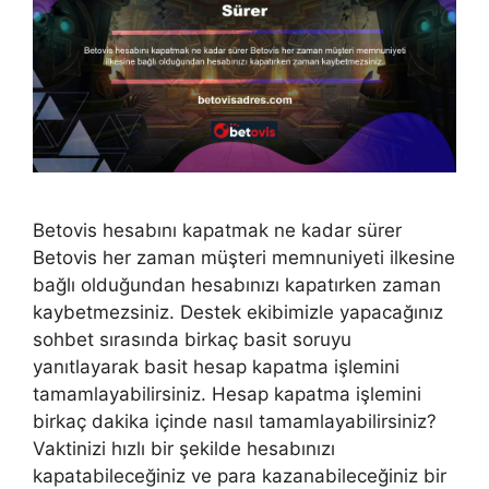
Betovis hesabını kapatmak ne kadar sürer
Betovis her zaman müşteri memnuniyeti ilkesine
bağlı olduğundan hesabınızı kapatırken zaman
kaybetmezsiniz. Destek ekibimizle yapacağınız
sohbet sırasında birkaç basit soruyu
yanıtlayarak basit hesap kapatma işlemini
tamamlayabilirsiniz. Hesap kapatma işlemini
birkaç dakika içinde nasıl tamamlayabilirsiniz?
Vaktinizi hızlı bir şekilde hesabınızı
kapatabileceğiniz ve para kazanabileceğiniz bir