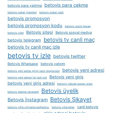
betovis para çekme
betovis para yatirma
betovis poker i̇şlemleri
betovis poker rulet
betovis promosyon
betovis promosyon kodu
betovis resmi hesap
Betovis sitesi
Betovis sosyal medya
betovis rulet
betovis tv canli maç
betovis telegram
betovis tv canli maç izle
betovis tv izle
betovis twitter
Betovis Whatsapp
betovis yatırım
betovis yeni adresi
betovis yeni adres girişi nasıl oluşturulur
Betovis yeni giriş
betovis yeni adresi i̇le jack pot
betovis yeni giriş adresi
betovis yüksek başarı oranı
Betovis üyelik
betovis ödeme seçeneği
Betovis Şikayet
Betovis İnstagram
canli betovis
betovis şifre sıfırlama bağlantısı
betovis şikayetler