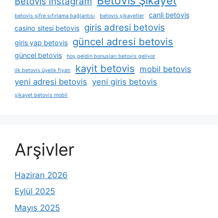
Betovis Şikayet
Betovis İnstagram
canli betovis
betovis şifre sıfırlama bağlantısı
betovis şikayetler
giris adresi betovis
casino sitesi betovis
güncel adresi betovis
giris yap betovis
güncel betovis
hoş geldin bonusları betovis geliyor
kayit betovis
mobil betovis
i̇lk betovis üyelik fiyatı
yeni adresi betovis
yeni giris betovis
şikayet betovis mobil
Arşivler
Haziran 2026
Eylül 2025
Mayıs 2025