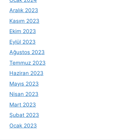
Aralık 2023
Kasım 2023
Ekim 2023
Eylül 2023
Ağustos 2023
Temmuz 2023
Haziran 2023
Mayıs 2023
Nisan 2023
Mart 2023
Şubat 2023
Ocak 2023