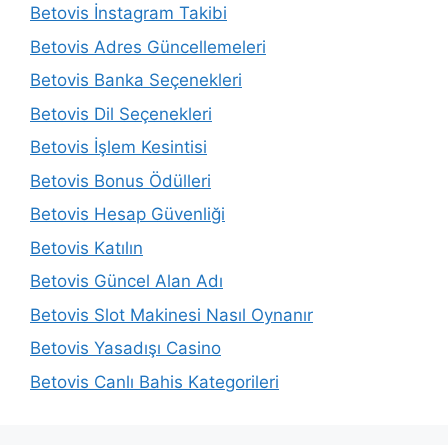
Betovis İnstagram Takibi
Betovis Adres Güncellemeleri
Betovis Banka Seçenekleri
Betovis Dil Seçenekleri
Betovis İşlem Kesintisi
Betovis Bonus Ödülleri
Betovis Hesap Güvenliği
Betovis Katılın
Betovis Güncel Alan Adı
Betovis Slot Makinesi Nasıl Oynanır
Betovis Yasadışı Casino
Betovis Canlı Bahis Kategorileri