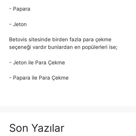
- Papara
- Jeton
Betovis sitesinde birden fazla para çekme
seçeneği vardır bunlardan en popülerleri ise;
- Jeton ile Para Çekme
- Papara ile Para Çekme
Son Yazılar