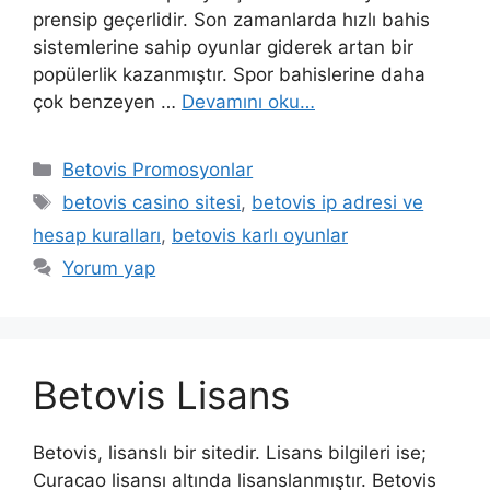
prensip geçerlidir. Son zamanlarda hızlı bahis
sistemlerine sahip oyunlar giderek artan bir
popülerlik kazanmıştır. Spor bahislerine daha
çok benzeyen …
Devamını oku…
Kategoriler
Betovis Promosyonlar
Etiketler
betovis casino sitesi
,
betovis ip adresi ve
hesap kuralları
,
betovis karlı oyunlar
Yorum yap
Betovis Lisans
Betovis, lisanslı bir sitedir. Lisans bilgileri ise;
Curacao lisansı altında lisanslanmıştır. Betovis