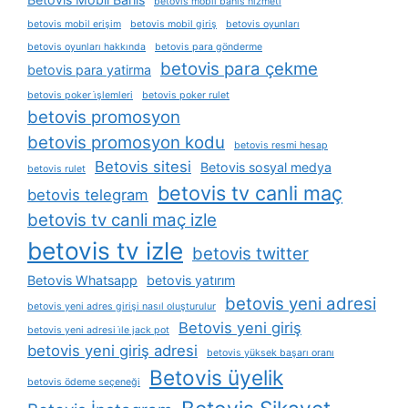
betovis mobil bahis hizmeti
betovis mobil erişim
betovis mobil giriş
betovis oyunları
betovis oyunları hakkında
betovis para gönderme
betovis para çekme
betovis para yatirma
betovis poker i̇şlemleri
betovis poker rulet
betovis promosyon
betovis promosyon kodu
betovis resmi hesap
Betovis sitesi
Betovis sosyal medya
betovis rulet
betovis tv canli maç
betovis telegram
betovis tv canli maç izle
betovis tv izle
betovis twitter
Betovis Whatsapp
betovis yatırım
betovis yeni adresi
betovis yeni adres girişi nasıl oluşturulur
Betovis yeni giriş
betovis yeni adresi i̇le jack pot
betovis yeni giriş adresi
betovis yüksek başarı oranı
Betovis üyelik
betovis ödeme seçeneği