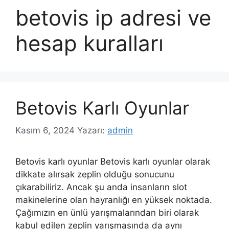
betovis ip adresi ve
hesap kuralları
Betovis Karlı Oyunlar
Kasım 6, 2024
Yazarı:
admin
Betovis karlı oyunlar Betovis karlı oyunlar olarak
dikkate alırsak zeplin olduğu sonucunu
çıkarabiliriz. Ancak şu anda insanların slot
makinelerine olan hayranlığı en yüksek noktada.
Çağımızın en ünlü yarışmalarından biri olarak
kabul edilen zeplin yarışmasında da aynı