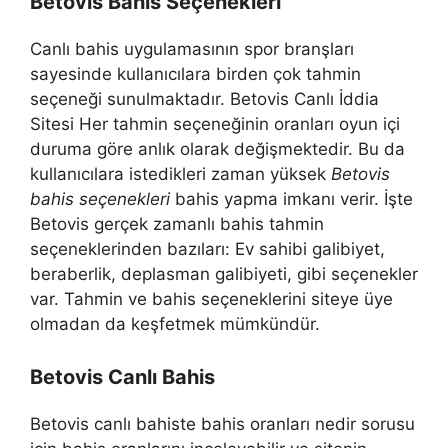
Betovis Bahis Seçenekleri
Canlı bahis uygulamasının spor branşları
sayesinde kullanıcılara birden çok tahmin
seçeneği sunulmaktadır. Betovis Canlı İddia
Sitesi Her tahmin seçeneğinin oranları oyun içi
duruma göre anlık olarak değişmektedir. Bu da
kullanıcılara istedikleri zaman yüksek
Betovis
bahis seçenekleri
bahis yapma imkanı verir. İşte
Betovis gerçek zamanlı bahis tahmin
seçeneklerinden bazıları: Ev sahibi galibiyet,
beraberlik, deplasman galibiyeti, gibi seçenekler
var. Tahmin ve bahis seçeneklerini siteye üye
olmadan da keşfetmek mümkündür.
Betovis Canlı Bahis
Betovis canlı bahiste bahis oranları nedir sorusu