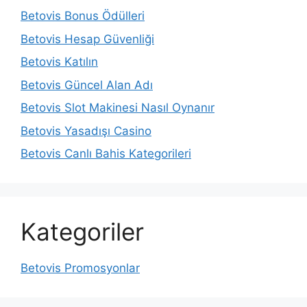
Betovis Bonus Ödülleri
Betovis Hesap Güvenliği
Betovis Katılın
Betovis Güncel Alan Adı
Betovis Slot Makinesi Nasıl Oynanır
Betovis Yasadışı Casino
Betovis Canlı Bahis Kategorileri
Kategoriler
Betovis Promosyonlar