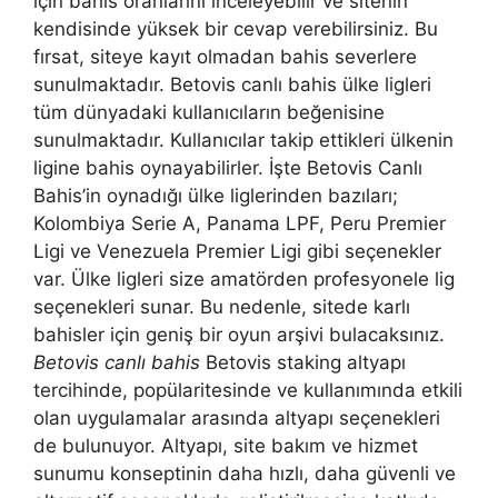
için bahis oranlarını inceleyebilir ve sitenin
kendisinde yüksek bir cevap verebilirsiniz. Bu
fırsat, siteye kayıt olmadan bahis severlere
sunulmaktadır. Betovis canlı bahis ülke ligleri
tüm dünyadaki kullanıcıların beğenisine
sunulmaktadır. Kullanıcılar takip ettikleri ülkenin
ligine bahis oynayabilirler. İşte Betovis Canlı
Bahis’in oynadığı ülke liglerinden bazıları;
Kolombiya Serie A, Panama LPF, Peru Premier
Ligi ve Venezuela Premier Ligi gibi seçenekler
var. Ülke ligleri size amatörden profesyonele lig
seçenekleri sunar. Bu nedenle, sitede karlı
bahisler için geniş bir oyun arşivi bulacaksınız.
Betovis canlı bahis
Betovis staking altyapı
tercihinde, popülaritesinde ve kullanımında etkili
olan uygulamalar arasında altyapı seçenekleri
de bulunuyor. Altyapı, site bakım ve hizmet
sunumu konseptinin daha hızlı, daha güvenli ve