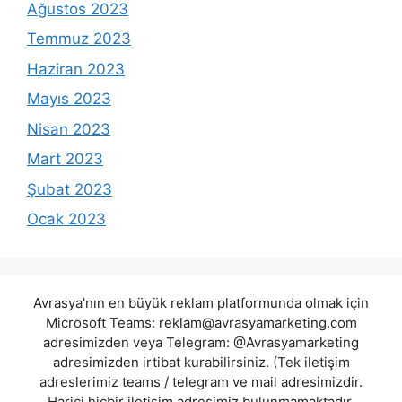
Ağustos 2023
Temmuz 2023
Haziran 2023
Mayıs 2023
Nisan 2023
Mart 2023
Şubat 2023
Ocak 2023
Avrasya'nın en büyük reklam platformunda olmak için
Microsoft Teams:
reklam@avrasyamarketing.com
adresimizden veya Telegram: @Avrasyamarketing
adresimizden irtibat kurabilirsiniz. (Tek iletişim
adreslerimiz teams / telegram ve mail adresimizdir.
Harici hiçbir iletişim adresimiz bulunmamaktadır.