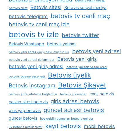
betovis resmi hesap
Betovis sitesi
Betovis sosyal medya
betovis rulet
betovis tv canli maç
betovis telegram
betovis tv canli maç izle
betovis tv izle
betovis twitter
Betovis Whatsapp
betovis yatırım
betovis yeni adresi
betovis yeni adres girişi nasıl oluşturulur
Betovis yeni giriş
betovis yeni adresi i̇le jack pot
betovis yeni giriş adresi
betovis yüksek başarı oranı
Betovis üyelik
betovis ödeme seçeneği
Betovis Şikayet
Betovis İnstagram
canli betovis
betovis şifre sıfırlama bağlantısı
betovis şikayetler
giris adresi betovis
casino sitesi betovis
güncel adresi betovis
giris yap betovis
güncel betovis
hoş geldin bonusları betovis geliyor
kayit betovis
mobil betovis
i̇lk betovis üyelik fiyatı