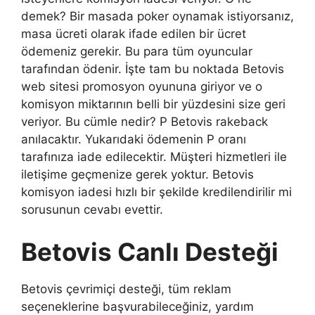
demek? Bir masada poker oynamak istiyorsanız,
masa ücreti olarak ifade edilen bir ücret
ödemeniz gerekir. Bu para tüm oyuncular
tarafından ödenir. İşte tam bu noktada Betovis
web sitesi promosyon oyununa giriyor ve o
komisyon miktarının belli bir yüzdesini size geri
veriyor. Bu cümle nedir? P Betovis rakeback
anılacaktır. Yukarıdaki ödemenin P oranı
tarafınıza iade edilecektir. Müşteri hizmetleri ile
iletişime geçmenize gerek yoktur. Betovis
komisyon iadesi hızlı bir şekilde kredilendirilir mi
sorusunun cevabı evettir.
Betovis Canlı Desteği
Betovis çevrimiçi desteği, tüm reklam
seçeneklerine başvurabileceğiniz, yardım