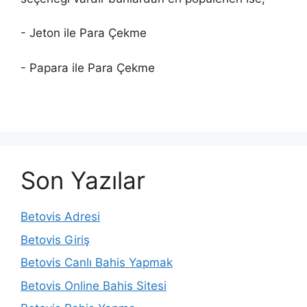
- Jeton ile Para Çekme
- Papara ile Para Çekme
Son Yazılar
Betovis Adresi
Betovis Giriş
Betovis Canlı Bahis Yapmak
Betovis Online Bahis Sitesi