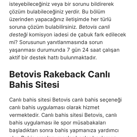
isteyebileceğiniz veya bir sorunu bildirerek
çözüm bulabileceğiniz yerdir. Bu bölüm
üzerinden yapacağınız iletişimde her türlü
soruna çözüm bulabilirsiniz.
Betovis canli
desteği
komisyon iadesi de çabuk fark edilecek
mi? Sorusunun yanıtlanmasında sorun
yaşanması durumunda 7 gün 24 saat çalışan
aktif bir destek hattı bulunmaktadır.
Betovis Rakeback Canlı
Bahis Sitesi
Canlı bahis sitesi Betovis canlı bahis seçeneği
canlı bahis uygulaması olarak hizmet
vermektedir. Canlı bahis sitesi Betovis, canlı
bahis uygulaması ile spor müsabakaları
başladıktan sonra bahis yapmanıza yardımcı